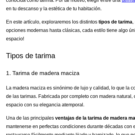
conocida como tarima. Por tal motivo, elegir entre una
tarim
en tu descanso y la estética de tu habitación.
En este artículo, exploraremos los distintos
tipos de tarima
,
opciones modernas hasta clásicas, cada estilo tiene algo úni
espacio!
Tipos de tarima
1. Tarima de madera maciza
La madera maciza es sinónimo de lujo y calidad, lo que la 
de las tarimas. Fabricada por completo con madera natural, 
espacio con su elegancia atemporal.
Una de las principales
ventajas de la tarima de madera m
mantenerse en perfectas condiciones durante décadas con e
restaurarse fácilmente mediante lijado y barnizado, lo que p