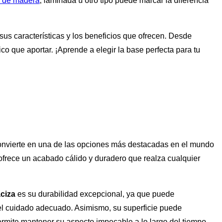
a de madera
, laminada u otro tipo puede marcar la diferencia
 sus características y los beneficios que ofrecen. Desde
co que aportar. ¡Aprende a elegir la base perfecta para tu
convierte en una de las opciones más destacadas en el mundo
ofrece un acabado cálido y duradero que realza cualquier
aciza
es su durabilidad excepcional, ya que puede
l cuidado adecuado. Asimismo, su superficie puede
ermite mantener su aspecto impecable a lo largo del tiempo.